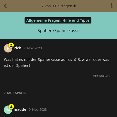
2
von
3
Beiträgen
Allgemeine Fragen, Hilfe und Tipps
Späher /Späherkasse
Pick
P
2. Nov 2023
Was hat es mit der Späherkasse auf sich? Bzw wer oder was
ist der Späher?
Antworten
7 TAGE
SPÄTER
madde
M
9. Nov 2023