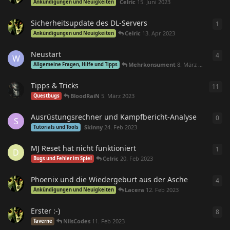
Celric
15. Juni 2023
Ankündigungen und Neuigkeiten
Sicherheitsupdate des DL-Servers
1
1
An
Celric
13. Apr 2023
Ankündigungen und Neuigkeiten
Neustart
4
4
An
W
Mehrkonsument
8. März 2023
Allgemeine Fragen, Hilfe und Tipps
Tipps & Tricks
11
11
A
BloodRaiN
5. März 2023
Questbugs
Ausrüstungsrechner und Kampfbericht-Analyse
0
0
An
S
Skinny
24. Feb 2023
Tutorials und Tools
MJ Reset hat nicht funktioniert
1
1
An
D
Celric
20. Feb 2023
Bugs und Fehler im Spiel
Phoenix und die Wiedergeburt aus der Asche
4
4
An
Lacera
12. Feb 2023
Ankündigungen und Neuigkeiten
Erster :-)
8
8
An
NilsCodes
11. Feb 2023
Taverne