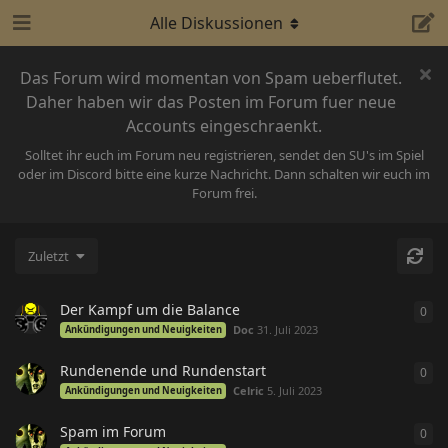
Alle Diskussionen
Das Forum wird momentan von Spam ueberflutet.
Daher haben wir das Posten im Forum fuer neue
Accounts eingeschraenkt.
Solltet ihr euch im Forum neu registrieren, sendet den SU's im Spiel
oder im Discord bitte eine kurze Nachricht. Dann schalten wir euch im
Forum frei.
Zuletzt
Der Kampf um die Balance
0
0
An
Doc
31. Juli 2023
Ankündigungen und Neuigkeiten
Rundenende und Rundenstart
0
0
An
Celric
5. Juli 2023
Ankündigungen und Neuigkeiten
Spam im Forum
0
0
An