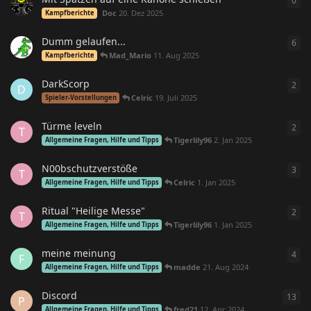
0
0
An
Doc
20. Dez 2025
Kampfberichte
Dumm gelaufen...
6
6
An
Mad_Mario
11. Aug 2025
Kampfberichte
DarkScorp
2
2
An
D
Celric
19. Juli 2025
Spieler-Vorstellungen
Türme leveln
2
2
An
T
Tigerlily96
2. Jan 2025
Allgemeine Fragen, Hilfe und Tipps
N00bschutzverstöße
3
3
An
T
Celric
1. Jan 2025
Allgemeine Fragen, Hilfe und Tipps
Ritual "Heilige Messe"
2
2
An
T
Tigerlily96
1. Jan 2025
Allgemeine Fragen, Hilfe und Tipps
meine meinung
4
4
An
F
madde
21. Aug 2024
Allgemeine Fragen, Hilfe und Tipps
Discord
13
13
A
P
fred21
12. Apr 2024
Allgemeine Fragen, Hilfe und Tipps