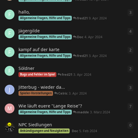
hallo,
3
3
An
F
fred21
9. Apr 2024
Allgemeine Fragen, Hilfe und Tipps
Jägergilde
4
4
An
F
Doc
4. Apr 2024
Allgemeine Fragen, Hilfe und Tipps
kampf auf der karte
2
2
An
F
fred21
3. Apr 2024
Allgemeine Fragen, Hilfe und Tipps
Söldner
2
2
An
F
fred21
3. Apr 2024
Bugs und Fehler im Spiel
Jitterbug - wieder da...
3
3
An
J
Celric
3. Apr 2024
Spieler-Vorstellungen
Wie läuft euere "Lange Reise"?
7
7
An
M
madde
3. März 2024
Allgemeine Fragen, Hilfe und Tipps
NPC Siedlungen
0
0
An
Doc
5. Feb 2024
Ankündigungen und Neuigkeiten