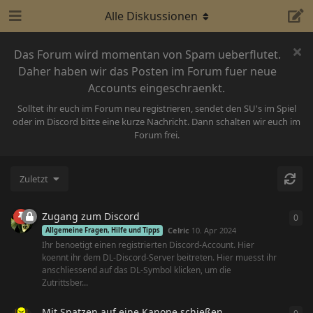
Alle Diskussionen
Das Forum wird momentan von Spam ueberflutet.
Daher haben wir das Posten im Forum fuer neue
Accounts eingeschraenkt.
Solltet ihr euch im Forum neu registrieren, sendet den SU's im Spiel
oder im Discord bitte eine kurze Nachricht. Dann schalten wir euch im
Forum frei.
Zuletzt
Zugang zum Discord
0
0
An
Celric
10. Apr 2024
Allgemeine Fragen, Hilfe und Tipps
Ihr benoetigt einen registrierten Discord-Account. Hier
koennt ihr dem DL-Discord-Server beitreten. Hier muesst ihr
anschliessend auf das DL-Symbol klicken, um die
Zutrittsber...
Mit Spatzen auf eine Kanone schießen