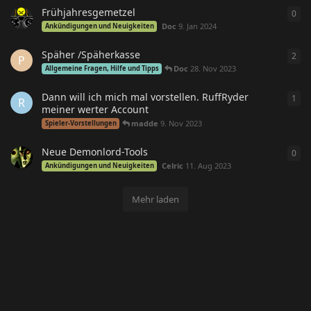
Frühjahresgemetzel
0
0
An
Doc
9. Jan 2024
Ankündigungen und Neuigkeiten
Späher /Späherkasse
2
2
An
P
Doc
28. Nov 2023
Allgemeine Fragen, Hilfe und Tipps
Dann will ich mich mal vorstellen. RuffRyder
1
1
An
R
meiner werter Account
madde
9. Nov 2023
Spieler-Vorstellungen
Neue Demonlord-Tools
0
0
An
Celric
11. Aug 2023
Ankündigungen und Neuigkeiten
Mehr laden